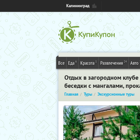
Калининград
6
1
24
Все
Еда
Красота
Развлечения
Авто
Отдых в загородном клубе V
беседки с мангалами, прок
Главная
Туры
Экскурсионные туры