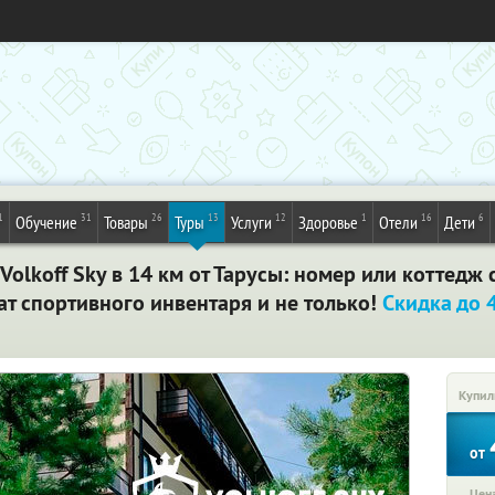
1
31
26
13
12
1
16
6
Обучение
Товары
Туры
Услуги
Здоровье
Отели
Дети
olkoff Sky в 14 км от Тарусы: номер или коттедж с
ат спортивного инвентаря и не только!
Скидка до
Купил
от
Цена