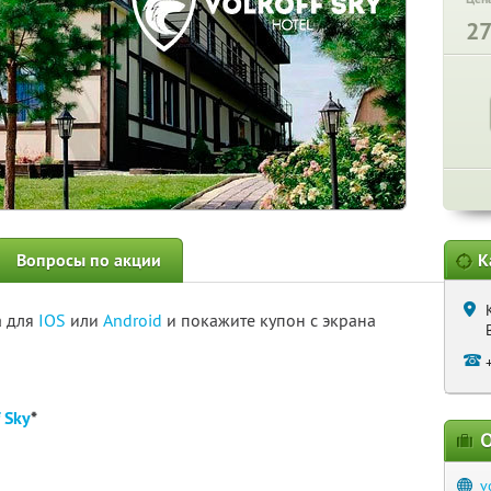
2
Вопросы по акции
К
а для
IOS
или
Android
и покажите купон с экрана
 Sky
*
О
v