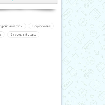
курсионные туры
Подмосковье
ы
Загородный отдых