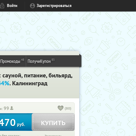
Войти
Зарегистрироваться
48
83
Промокоды
ПолучиКупон
 сауной, питание, бильярд,
 44%
. Калининград
99
(80)
и:
470
КУПИТЬ
руб.
 без скидки: