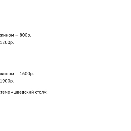
ужином — 800р.
1200р.
ужином — 1600р.
1900р.
теме «шведский стол»: